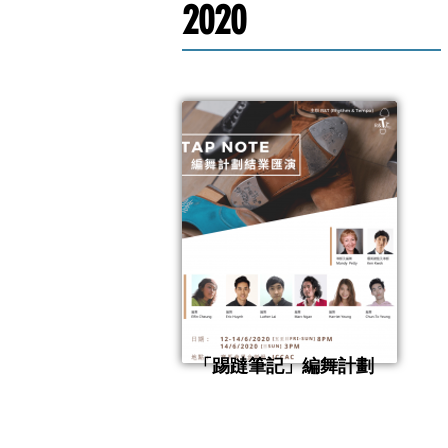
2020
「踢躂筆記」編舞計劃