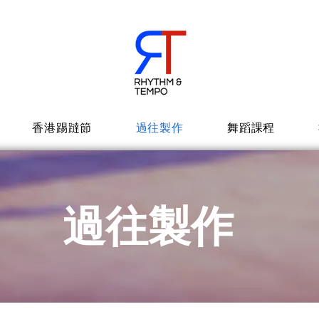
香港踢躂節
過往製作
舞蹈課程
​過往製作