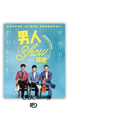
《男人Show得
吧》