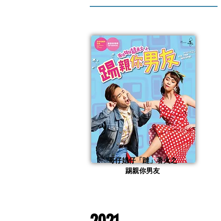
哥仔姐仔「躂」著火之
踢親你男友