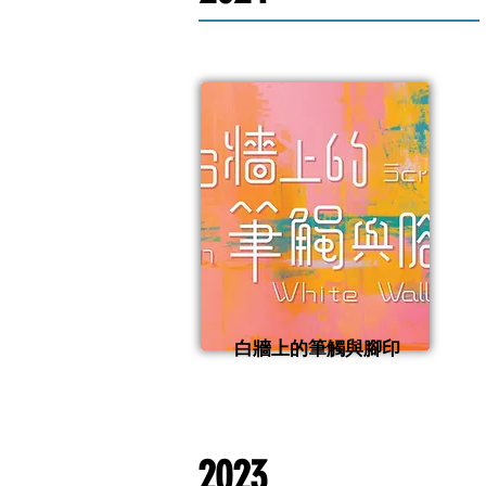
白牆上的筆觸與腳印
2023