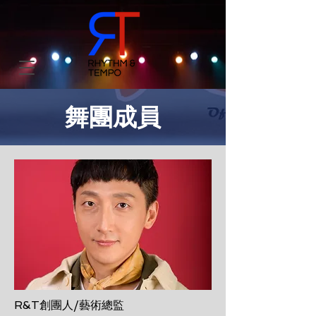
舞團成員
R&T創團人/藝術總監