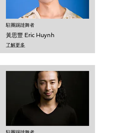
駐團踢躂舞者
黃思豐 Eric Huynh
了解更多
駐團踢躂舞者